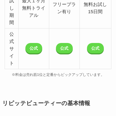
試
最大１ヶ月
フリープラ
無料お試し
し
無料トライ
ン有り
15日間
期
アル
間
公
式
公式
公式
公式
サ
イ
ト
※料金は売れ筋1位と定番からピックアップしています。
リピッテビューティーの基本情報