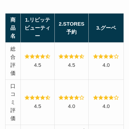
商
1.リピッテ
2.STORES
品
ビューティ
3.グーペ
予約
名
ー
総
合
評
4.5
4.5
4.0
価
口
コ
ミ
4.5
4.0
4.0
評
価