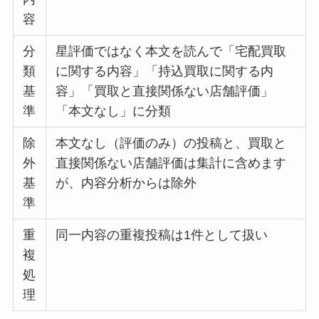
容
分
星評価ではなく本文を読んで「宅配買取
類
に関する内容」「持込買取に関する内
基
容」「買取と直接関係ない店舗評価」
準
「本文なし」に分類
除
本文なし（評価のみ）の投稿と、買取と
外
直接関係ない店舗評価は集計に含めます
基
が、内容分析からは除外
準
重
同一内容の重複投稿は1件として扱い
複
処
理