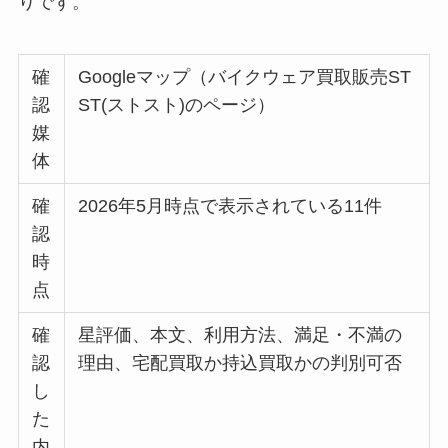
りです。
確
Googleマップ（バイクウェア買取販売ST
認
ST(ストスト)のページ）
媒
体
確
2026年5月時点で表示されている11件
認
時
点
確
星評価、本文、利用方法、満足・不満の
認
理由、宅配買取か持込買取かの判別可否
し
た
内